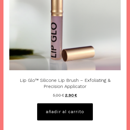
Lip Glo™ Silicone Lip Brush – Exfoliating &
Precision Applicator
El
El
5,00
€
2,90
€
precio
precio
original
actual
añadir al carrito
era:
es:
5,00 €.
2,90 €.