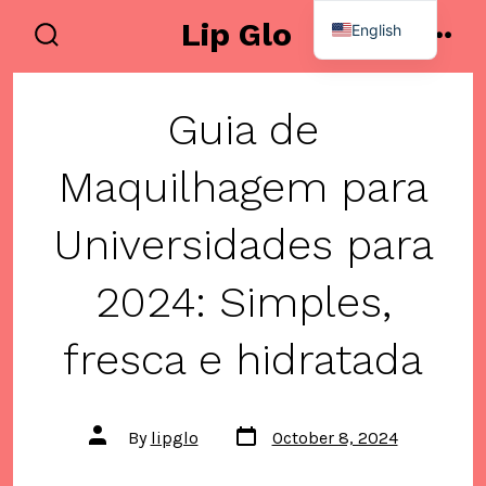
Skip
Lip Glo
English
to
search
men
Spanish
toggle
content
Guia de
Maquilhagem para
Universidades para
2024: Simples,
fresca e hidratada
Post
Post
By
lipglo
October 8, 2024
date
author