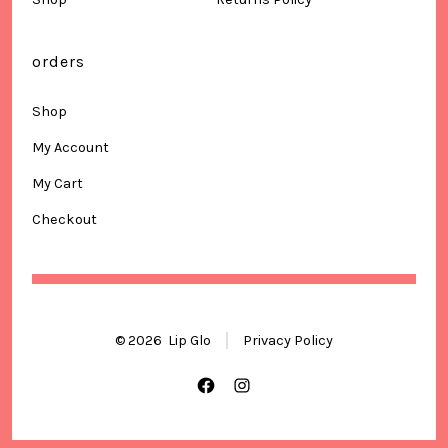
orders
Shop
My Account
My Cart
Checkout
© 2026
Lip Glo
Privacy Policy
Open
Open
Facebook
Instagram